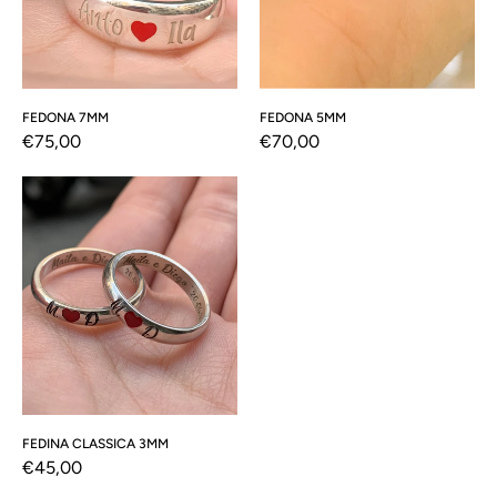
FEDONA 7MM
FEDONA 5MM
Prezzo
€75,00
Prezzo
€70,00
di
di
Fedina
listino
listino
classica
3mm
FEDINA CLASSICA 3MM
Prezzo
€45,00
di