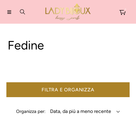
VAI DIRETTAMENTE AI CONTENUTI
0
C
Fedine
o
l
l
FILTRA E ORGANIZZA
e
Organizza per:
z
i