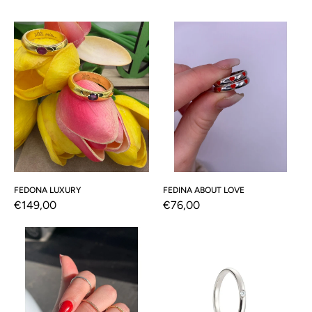
o
Fedona
Fedina
Luxury
About
n
love
e
:
FEDONA LUXURY
FEDINA ABOUT LOVE
Prezzo
€149,00
Prezzo
€76,00
di
di
Fermanello
Fedina
listino
listino
diamantato
3mm
con
brillantino