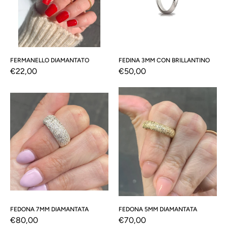
FERMANELLO DIAMANTATO
FEDINA 3MM CON BRILLANTINO
Prezzo
€22,00
Prezzo
€50,00
di
di
Fedona
Fedona
listino
listino
7mm
5mm
Diamantata
Diamantata
FEDONA 7MM DIAMANTATA
FEDONA 5MM DIAMANTATA
Prezzo
€80,00
Prezzo
€70,00