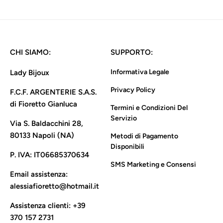
listino
CHI SIAMO:
SUPPORTO:
Informativa Legale
Lady Bijoux
Privacy Policy
F.C.F. ARGENTERIE S.A.S.
di Fioretto Gianluca
Termini e Condizioni Del
Servizio
Via S. Baldacchini 28,
80133 Napoli (NA)
Metodi di Pagamento
Disponibili
P. IVA:
IT06685370634
SMS Marketing e Consensi
Email assistenza:
alessiafioretto@hotmail.it
Assistenza clienti:
+39
370 157 2731