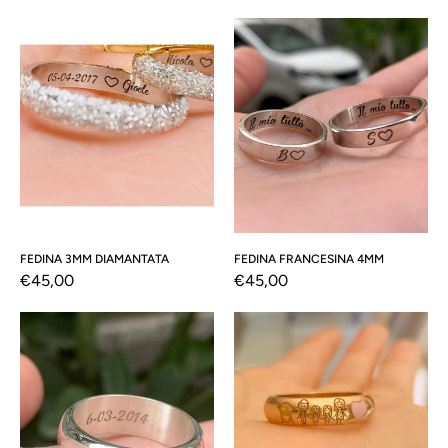
di
di
Fedina
Fedina
listino
listino
3mm
francesina
Diamantata
4mm
FEDINA 3MM DIAMANTATA
FEDINA FRANCESINA 4MM
Prezzo
€45,00
Prezzo
€45,00
di
di
Fedona
Fedona
listino
listino
7mm
5mm