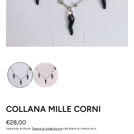
1
in
finestra
modale
COLLANA MILLE CORNI
Prezzo
€28,00
di
Imposte incluse.
Spese di spedizione
calcolate al check-out.