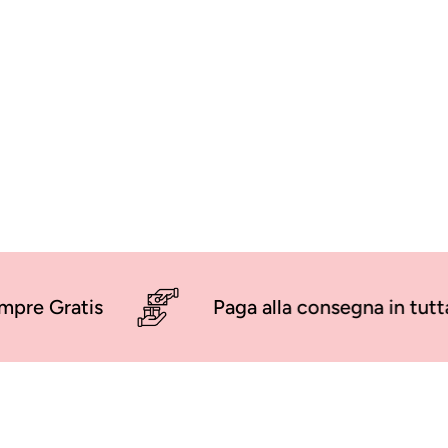
erate
rgico e nichel free
e fino ad esaurimento
atis
Paga alla consegna in tutta Italia