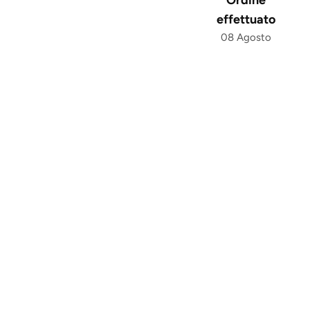
effettuato
08 Agosto
'avvento by Lady
n argento 925
nostro Calendario