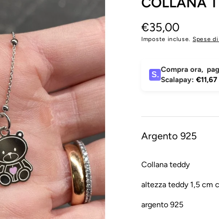
COLLANA 
ODOTTO
Prezzo
€35,00
di
Imposte incluse.
Spese di
listino
Compra ora
,
paga
S.
Scalapay:
€11,67
Argento 925
ali
Collana teddy
altezza teddy 1,5 cm c
argento 925