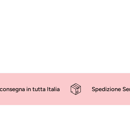
12 caselle num
Gioielli in
argento 925
analle
Quantità limitata – disponibil
scorte
 in tutta Italia
Spedizione Sempre Gr