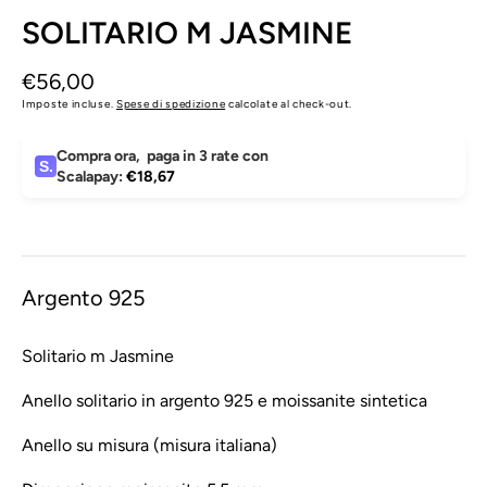
SOLITARIO M JASMINE
Prezzo
€56,00
di
Imposte incluse.
Spese di spedizione
calcolate al check-out.
listino
Compra ora
,
paga in 3 rate con
S.
Scalapay:
€18,67
Argento 925
Solitario m Jasmine
Anello solitario in argento 925 e moissanite sintetica
Anello su misura (misura italiana)