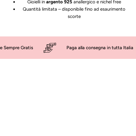
Gioielli in
argento 925
anallergico e nichel free
Quantità limitata – disponibile fino ad esaurimento
scorte
 Gratis
Paga alla consegna in tutta Italia